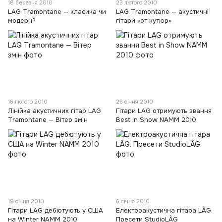
18 березня 2010
23 лютого 2010
LAG Tramontane — класика чи
LAG Tramontane — акустичні
модерн?
гітари «от кутюр»
16 лютого 2010
26 січня 2010
Лінійка акустичних гітар LAG
Гітари LAG отримують звання
Tramontane — Вітер змін
Best in Show NAMM 2010
19 січня 2010
6 січня 2010
Гітари LAG дебютують у США
Електроакустична гітара LÂG.
на Winter NAMM 2010
Пресети StudioLÂG