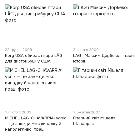
22 грудня 2009
21 квітня 2009
Korg USA обирає гітари LÂG
LAG і Максим Дорбеко: гітарні
для дистрибуції у США
історії
10 лютого 2009
16 жовтня 2007
MICHEL LAG-CHAVARRIA: успіх
Гітарний світ Мішеля
— це завжди мікс випадку й
Шаваррья
наполегливої праці