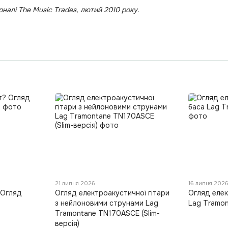
налі The Music Trades, лютий 2010 року.
21 липня 2026
16 липня 202
 Огляд
Огляд електроакустичної гітари
Огляд еле
8
з нейлоновими струнами Lag
Lag Tramo
Tramontane TN170ASCE (Slim-
версія)