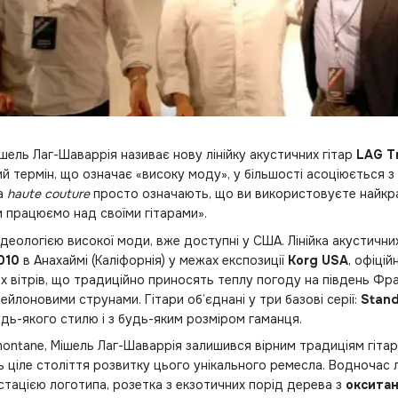
шель Лаг-Шаваррія називає нову лінійку акустичних гітар
LAG T
 термін, що означає «високу моду», у більшості асоціюється з 
ва
haute couture
просто означають, що ви використовуєте найкра
и працюємо над своїми гітарами».
 ідеологією високої моди, вже доступні у США. Лінійка акустич
010
в Анахаймі (Каліфорнія) у межах експозиції
Korg USA
, офіці
их вітрів, що традиційно приносять теплу погоду на південь Фр
з нейлоновими струнами. Гітари об’єднані у три базові серії:
Stand
дь-якого стилю і з будь-яким розміром гаманця.
montane, Мішель Лаг-Шаваррія залишився вірним традиціям гіт
ціле століття розвитку цього унікального ремесла. Водночас л
стацією логотипа, розетка з екзотичних порід дерева з
оксита