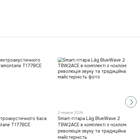
6
2 червня 2026
ктроакустичного баса
Smart-гітара Lâg BlueWave 2
ntane T177BCE
TBW2ACE в комплекті з чохлом:
революція звуку та традиційна
майстерність