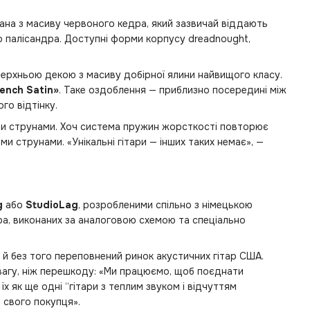
нана з масиву червоного кедра, який зазвичай віддають
бо палісандра. Доступні форми корпусу dreadnought,
верхньою декою з масиву добірної ялини найвищого класу.
ench Satin»
. Таке оздоблення — приблизно посередині між
го відтінку.
ми струнами. Хоч система пружин жорсткості повторює
и струнами. «Унікальні гітари — інших таких немає», —
g
або
StudioLag
, розробленими спільно з німецькою
ра, виконаних за аналоговою схемою та спеціально
 й без того переповнений ринок акустичних гітар США.
ревагу, ніж перешкоду: «Ми працюємо, щоб поєднати
 як ще одні “гітари з теплим звуком і відчуттям
 свого покупця».