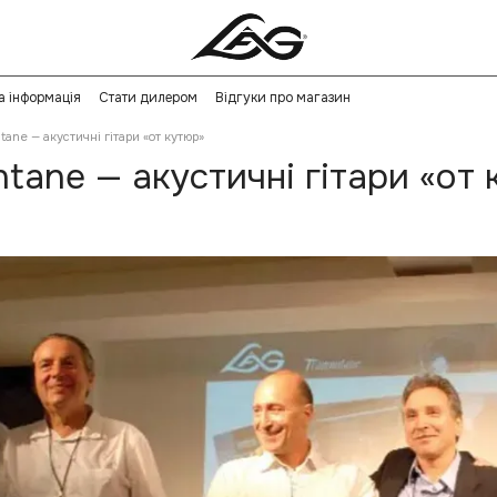
а інформація
Стати дилером
Відгуки про магазин
ane — акустичні гітари «от кутюр»
tane — акустичні гітари «от 