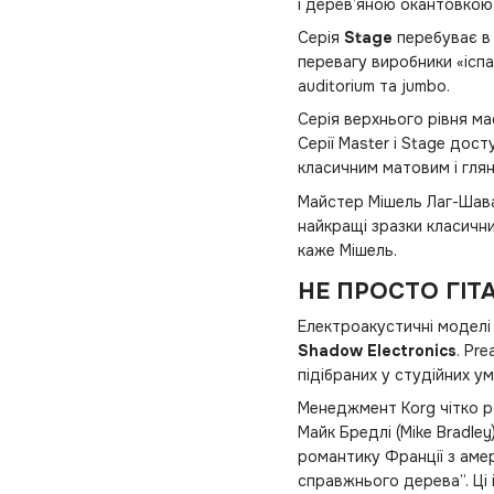
і дерев’яною окантовкою
Серія
Stage
перебуває в
перевагу виробники «іспа
auditorium та jumbo.
Серія верхнього рівня м
Серії Master і Stage дост
класичним матовим і гля
Майстер Мішель Лаг-Шава
найкращі зразки класични
каже Мішель.
НЕ ПРОСТО ГІТ
Електроакустичні модел
Shadow Electronics
. Pr
підібраних у студійних у
Менеджмент Korg чітко р
Майк Бредлі (Mike Bradle
романтику Франції з амер
справжнього дерева”. Ці 