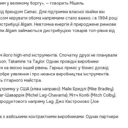
 ним у великому боргу», — говорить Мішель.
ід брендом Camac. Для підтримки власної лінійки він
часом керувати обома напрямами стало важко, і в 1994 році
стрибуції Algam. Невтомна енергія й природжене ринкове
іли Algam займаються дистрибуцією товарів топ-рівня від
 його high-end інструментів. Спочатку друзі не планували
on, Takamine та Taylor. Однак провідні виробники
 на якісно інший рівень. Гарньє приніс у бізнес досвід
добре уявлення і про нюанси виробництва інструментів.
ь гітарного майстра.
римку у США (зліва направо): Майк Бредлі (Mike Bradley),
-Шаваррія (Michel Lag-Chavarria); Мітч Колбі (Mitch Colby),
р продуктового напряму Lag; Джо Кастроново (Joe
а з азійськими контрактними виробниками. Однак партнери