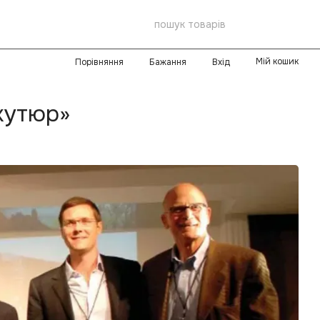
Мій кошик
Порівняння
Бажання
Вхід
кутюр»