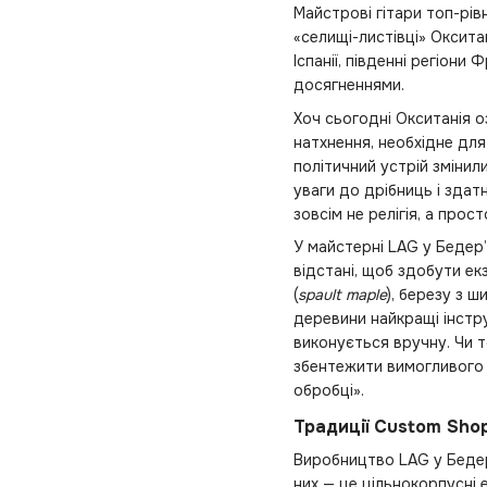
Майстрові гітари топ-рів
«селищі-листівці» Оксита
Іспанії, південні регіони
досягненнями.
Хоч сьогодні Окситанія о
натхнення, необхідне для
політичний устрій змінил
уваги до дрібниць і здат
зовсім не релігія, а про
У майстерні LAG у Бедер’
відстані, щоб здобути ек
(
spault maple
), березу з 
деревини найкращі інстр
виконується вручну. Чи т
збентежити вимогливого 
обробці».
Традиції Custom Sho
Виробництво LAG у Беде
них — це цільнокорпусні 