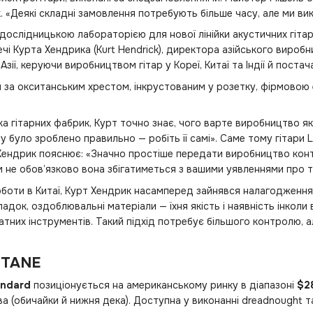
. «Деякі складні замовлення потребують більше часу, але ми вико
ослідницькою лабораторією для нової лінійки акустичних гітар
чі Курта Хендрика (Kurt Hendrick), директора азійського вироб
 Азії, керуючи виробництвом гітар у Кореї, Китаї та Індії й пос
ти за окситанським хрестом, інкрустованим у розетку, фірмовою
а гітарних фабрик, Курт точно знає, чого варте виробництво якіс
 було зроблено правильно — робіть її самі». Саме тому гітари
 Хендрик пояснює: «Значно простіше передати виробництво кон
ім не обов’язково вона збігатиметься з вашими уявленнями про т
оти в Китаї, Курт Хендрик насамперед зайнявся налагодженням 
адок, оздоблювальні матеріали — їхня якість і наявність інколи
атних інструментів. Такий підхід потребує більшого контролю, 
NTANE
andard
позиціонується на американському ринку в діапазоні
$2
а (обичайки й нижня дека). Доступна у виконанні dreadnought т