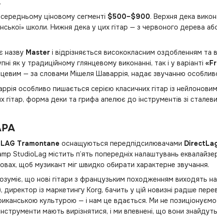
.
 середньому ціновому сегменті
$500–$900
. Верхня дека вико
нської» школи. Нижня дека у цих гітар — з червоного дерева а
ає назву
Master
і відрізняється висококласним оздобленням та 
упні як у традиційному глянцевому виконанні, так і у варіанті
«Fr
нцевим — за словами Мішеля Шаваррія, надає звучанню особливо
ррія особливо пишається серією класичних гітар із нейлонови
х гітар, форма деки та грифа апелює до інструментів зі сталевим
АРА
і
LAG Tramontane
оснащуються передпідсилювачами
DirectLa
eamp StudioLag містить п’ять попередніх налаштувань еквалайзе
мовах, щоб музикант міг швидко обирати характерне звучання.
озуміє, що нові гітари з французьким походженням виходять на
y), директор із маркетингу Korg, бачить у цій новизні радше пе
иканською культурою — і нам це вдається. Ми не позиціонуємо їх
інструменти мають вирізнятися, і ми впевнені, що вони знайдуть