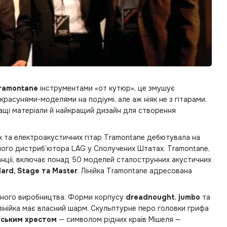
ramontane
інструментами «от кутюр», це змушує
красунями-моделями на подіумі, але аж ніяк не з гітарами.
щі матеріали й найкращий дизайн для створення
них та електроакустичних гітар Tramontane дебютувала на
йного дистриб’ютора LAG у Сполучених Штатах. Tramontane,
анції, включає понад 50 моделей сталострунних акустичних
ard, Stage та Master
. Лінійка Tramontane адресована
арного виробництва. Форми корпусу
dreadnought
,
jumbo
та
інійка має власний шарм. Скульптурне перо головки грифа
нським хрестом
— символом рідних країв Мішеля —