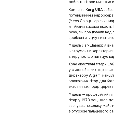
роблять гітари миттєво в
Компанія
Korg USA
забез
потенційними ендорсерам
(Mitch Colby), керівник 
лінійками високої якості
року, ми працювали над 
зроблені з відчуттям, як
Мішель Лаг-Шаваррія витр
інструментів характерне 
візерунок, що нагадує ка
Хоча акустичні гітари LA
у європейських торгових 
директору
Algam
, найбі
вражаючих гітар для баг
екзотичних порід дерева
Мішель — професійний гіт
гітар у 1978 році, щоб д
заснував невелику майсте
віртуозом пальцевого сти