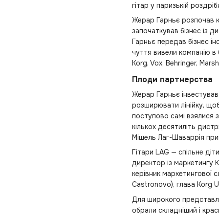
гітар у паризькій роздрі
Жерар Гарньє розпочав ка
започаткував бізнес із д
Гарньє передав бізнес і
чуття вивели компанію в 
Korg, Vox, Behringer, Mars
Плоди партнерства
Жерар Гарньє інвестував 
розширювати лінійку, щоб
поступово самі взялися з
кількох десятиліть дистр
Мішель Лаг-Шаваррія при
Гітари LAG — спільне діт
директор із маркетингу Ko
керівник маркетингової 
Castronovo), глава Korg U
Для широкого представле
обрали складніший і краси