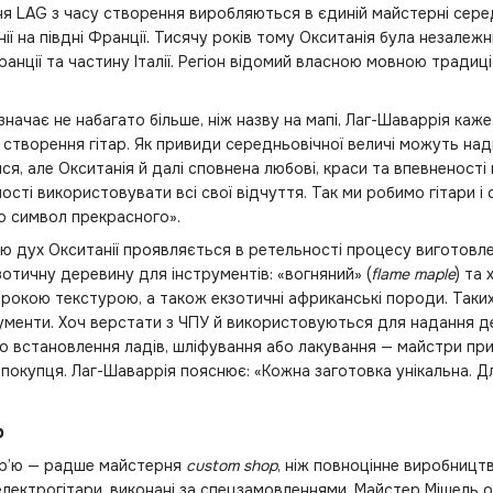
ня LAG з часу створення виробляються в єдиній майстерні серед
нії на півдні Франції. Тисячу років тому Окситанія була незале
 Франції та частину Італії. Регіон відомий власною мовною тради
значає не набагато більше, ніж назву на мапі, Лаг-Шаваррія каж
 створення гітар. Як привиди середньовічної величі можуть на
ися, але Окситанія й далі сповнена любові, краси та впевненос
ності використовувати всі свої відчуття. Так ми робимо гітари і
сто символ прекрасного».
ю дух Окситанії проявляється в ретельності процесу виготовлен
зотичну деревину для інструментів: «вогняний» (
flame maple
) та 
широкою текстурою, а також екзотичні африканські породи. Таких
ументи. Хоч верстати з ЧПУ й використовуються для надання де
о встановлення ладів, шліфування або лакування — майстри прид
покупця. Лаг-Шаваррія пояснює: «Кожна заготовка унікальна. Д
p
р’ю — радше майстерня
custom shop
, ніж повноцінне виробництв
електрогітари, виконані за спецзамовленнями. Майстер Мішель 