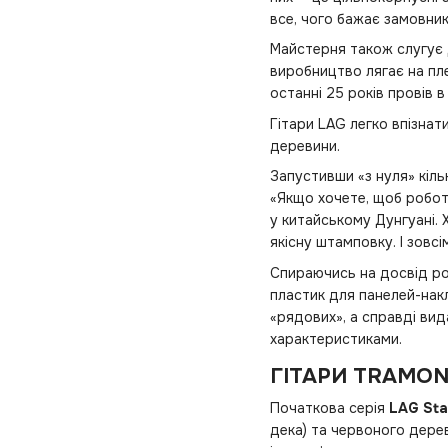
все, чого бажає замовник
Майстерня також слугує д
виробництво лягає на пле
останні 25 років провів в
Гітари LAG легко впізна
деревини.
Запустивши «з нуля» кільк
«Якщо хочете, щоб роботу
у китайському Дунгуані.
якісну штамповку. І зовс
Спираючись на досвід роб
пластик для панелей-накл
«рядових», а справді вид
характеристиками.
ГІТАРИ TRAMO
Початкова серія
LAG St
дека) та червоного дерев