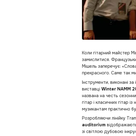
Коли гітарний майстер Мі
замислитися. Французький
Мішель заперечує: «Сло
прекрасного. Саме так м
Інструменти, виконані за
виставці
Winter NAMM 2
названа на честь сезонн
гітар і класичних гітар і
музикантам практично бу
Розробляючи лінійку Tra
auditorium
відображають 
зі світлою дубовою інкру