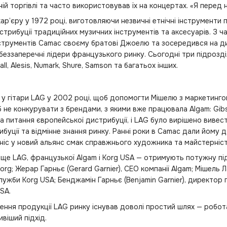
бній торгівлі та часто використовував їх на концертах. «Я перед
р’єру у 1972 році, виготовляючи незвичні етнічні інструменти п
истрибуції традиційних музичних інструментів та аксесуарів. З 
нструментів Camac своєму братові Джоелю та зосередився на ди
беззаперечні лідери французького ринку. Сьогодні три підрозд
hall, Alesis, Numark, Shure, Samson та багатьох інших.
у гітари LAG у 2002 році, щоб допомогти Мішелю з маркетингом
 не конкурувати з брендами, з якими вже працювала Algam: Gibs
а питання європейської дистрибуції, і LAG було вирішено вивести
ибуції та відмінне знання ринку. Ранні роки в Camac дали йому 
ніс у новий альянс смак справжнього художника та майстерніст
ище LAG, французької Algam і Korg USA — отримують потужну підт
rg; Жерар Гарньє (Gerard Garnier), CEO компанії Algam; Мішель Лаг
служби Korg USA; Бенджамін Гарньє (Benjamin Garnier), директо
SA.
ння продукції LAG ринку існував доволі простий шлях — робот
віший підхід.