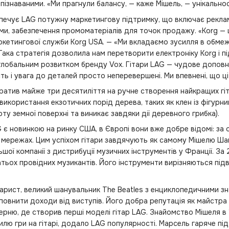
пізнаваними. «Ми прагнули балансу, — каже Мішель, — унікальнос
печує LAG потужну маркетингову підтримку, що включає реклам
и, забезпечення промоматеріалів для точок продажу. «Korg — це
маркетингової служби Korg USA. — «Ми вкладаємо зусилля в обмеж
. Така стратегія дозволила нам перетворити електроніку Korg і п
глобальним розвитком бренду Vox. Гітари LAG — чудове допов
ість і увага до деталей просто неперевершені. Ми впевнені, що 
атив майже три десятиліття на ручне створення найкращих гіта
використання екзотичних порід дерева, таких як клен із фігурн
рту земної поверхні та виникає завдяки дії деревного грибка).
G є новинкою на ринку США, в Європі вони вже добре відомі: за
мережах. Цим успіхом гітари завдячують як самому Мішелю Шавар
льшої компанії з дистрибуції музичних інструментів у Франції. З
атьох провідних музикантів. Його інструменти вирізняються пі
.
арист, великий шанувальник The Beatles з енциклопедичними зн
оповнити доходи від виступів. Його добра репутація як майстра в
рню, де створив перші моделі гітар LAG. Знайомство Мішеля в 
лю гри на гітарі, додало LAG популярності. Марсель гаряче під