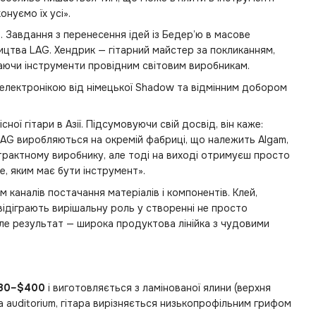
нуємо їх усі».
. Завдання з перенесення ідей із Бедер’ю в масове
ництва LAG. Хендрик — гітарний майстер за покликанням,
тачаючи інструменти провідним світовим виробникам.
 електронікою від німецької Shadow та відмінним добором
ної гітари в Азії. Підсумовуючи свій досвід, він каже:
 LAG виробляються на окремій фабриці, що належить Algam,
трактному виробнику, але тоді на виході отримуєш просто
е, яким має бути інструмент».
каналів постачання матеріалів і компонентів. Клей,
 відіграють вирішальну роль у створенні не просто
але результат — широка продуктова лінійка з чудовими
80–$400
і виготовляється з ламінованої ялини (верхня
а auditorium, гітара вирізняється низькопрофільним грифом