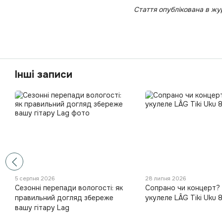
Стаття опублікована в жур
Інші записи
5 серпня 2026
28 липня 2026
Сезонні перепади вологості: як
Сопрано чи концерт?
правильний догляд збереже
укулеле LÂG Tiki Uku 
вашу гітару Lag