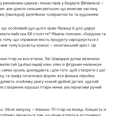
 вапнякових церков і монастирів у Бедер’ю (Bédarieux) —
жним, але доволі сильним регіоном, що включав частину
цією (лангедок), релігійною толерантністю та художніми
е, що особливий дух цього краю Франції й досі дарує
дихати майстра XXI століття? Мішель пояснює: «Кордони та
ті в тому, що справжня якість продукту народжується з
 саме тому в розетці кожної — окситанський хрест. Це
ня гітар на всіх етапах. Лаг-Шаваррія долає величезні
хвилястий (
quilted maple
) клен, клен із фігурним малюнком
 самих зусиль докладають і для того, щоб створити з цієї
ці та грифу початкової форми, вся фінішна обробка
іляють особливу увагу кожній дрібній деталі, здатній
ля створення хорошої гітари немає альтернативи ручній
о. Обсяг випуску — близько 70 гітар на місяць. Більшість із
особливо пишається тим, що може втілити в інструменті