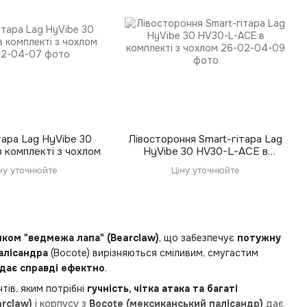
тара Lag HyVibe 30
Лівостороння Smart-гітара Lag
 комплекті з чохлом
HyVibe 30 HV30-L-ACE в
комплекті з чохлом
ну уточнюйте
Ціну уточнюйте
нком "ведмежа лапа" (Bearclaw)
, що забезпечує
потужну
алісандра
(Bocote) вирізняються сміливим, смугастим
дає справді ефектно
.
тів, яким потрібні
гучність, чітка атака та багаті
rclaw)
і корпусу з
Bocote (мексиканський палісандр)
дає