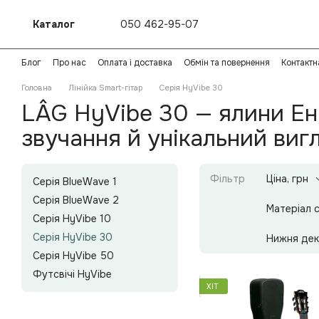
Перейти до основного контенту
Каталог
050 462-95-07
Блог
Про нас
Оплата і доставка
Обмін та повернення
Контактн
Головна
Лінійка Smart-гітар
Серія HyVibe 30
LÂG HyVibe 30 — ялини Ен
звучання й унікальний виг
Фільтр
Ціна, грн
Серія BlueWave 1
Серія BlueWave 2
Матеріал 
Серія HyVibe 10
Серія HyVibe 30
Нижня дек
Серія HyVibe 50
Футсвічі HyVibe
ХІТ