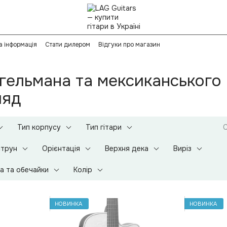
а інформація
Стати дилером
Відгуки про магазин
гельмана та мексиканського 
ляд
Тип корпусу
Тип гітари
С
струн
Орієнтація
Верхня дека
Виріз
а та обечайки
Колір
НОВИНКА
НОВИНКА