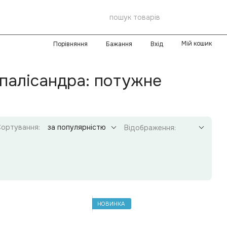
Мій кошик
Порівняння
Бажання
Вхід
палісандра: потужне
ортування:
за популярністю
Відображення:
НОВИНКА