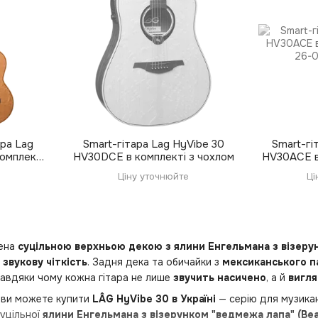
ара Lag
Smart-гітара Lag HyVibe 30
Smart-гі
омплекті
HV30DCE в комплекті з чохлом
HV30ACE в
Ціну уточнюйте
Ці
ена
суцільною верхньою декою з ялини Енгельмана з візеру
 звукову чіткість
. Задня дека та обичайки з
мексиканського п
авдяки чому кожна гітара не лише
звучить насичено
, а й
вигля
ви можете купити
LÂG HyVibe 30 в Україні
— серію для музикан
суцільної
ялини Енгельмана з візерунком "ведмежа лапа" (Bea