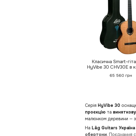
Класична Smart-гіт
HyVibe 30 CHV30E в к
з чохлом
65 560 грн
Серія
HyVibe 30
оснащ
проєкцію
та
виняткову
малюнком деревини — з
На
Lâg Guitars Україна
обертони
. Поєднання 