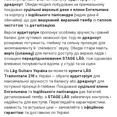
дредноут
. Обидві моделі побудовані на преміальному
поєднанні
суцільної верхньої деки з ялини Енгельмана
та корпусу з
індійського палісандра
(задня дека й
обичайки), що дає
вишуканий
,
виразний тембр
із
теплом
,
чистотою
та
деталізацією
.
Версія
аудиторіум
пропонує особливу зручність і рівний
баланс для чутливої, нюансної гри, тоді як
дредноут
розкриває потужність, глибину та сильну проєкцію для
акомпанементу й “сміливого” звуку. Обидві гітари мають
виріз (cutaway)
для легкого доступу до верхніх ладів і
оснащені
передпідсилювачем STAGE LÂG
, тож однаково
впевнено почуваються вдома, у студії та на сцені.
На
Lâg Guitars Україна
ви можете
купити LÂG
Tramontane 218
в Україні — обрати
аудиторіум
для
максимальної зручності та балансу або
дредноут
для
потужної проєкції й глибини. Поєднання
суцільної ялини
Енгельмана
та
індійського палісандра
дає багатий,
деталізований тембр, а
STAGE LÂG
забезпечує контроль і
надійність для виступів. Переглядайте характеристики,
наявність та актуальні ціни — замовляйте з
офіційною
гарантією
та доставкою по Україні.