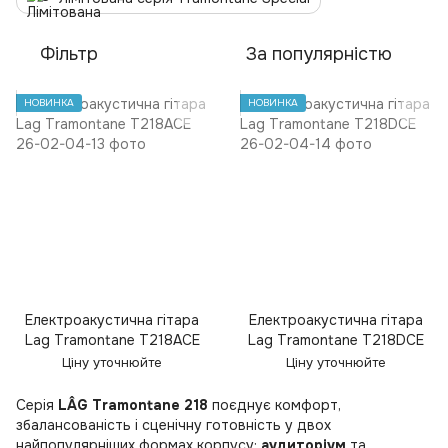
Фільтр
За популярністю
НОВИНКА
НОВИНКА
Електроакустична гітара
Електроакустична гітара
Lag Tramontane T218ACE
Lag Tramontane T218DCE
Ціну уточнюйте
Ціну уточнюйте
Серія
LÂG Tramontane 218
поєднує комфорт,
збалансованість і сценічну готовність у двох
найпопулярніших формах корпусу:
аудиторіум
та