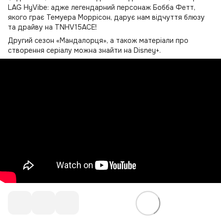
LAG HyVibe: адже легендарний персонаж Бобба Фетт,
якого грає Темуера Моррісон, дарує нам відчуття блюзу
та драйву на TNHV15ACE!
Другий сезон «Мандалорця», а також матеріали про
створення серіалу можна знайти на Disney+.