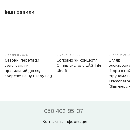
Інші записи
5 серпня 2026
28 липня 2026
21 липня 202
Сезонні перепади
Сопрано чи концерт?
Огляд
вологості: як
Огляд укулеле LÂG Tiki
електроаку
правильний догляд
Uku 8
гітари з н
збереже вашу гітару Lag
струнами L
Tramontan
(Slim-версі
050 462-95-07
Контактна інформація