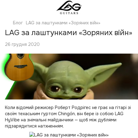
Блог
LAG за лаштунками «Зоряних війн»
LAG за лаштунками «Зоряних війн»
26 грудня 2020
Коли відомий режисер Роберт Родрігес не грає на гітарі зі
своїм техаським гуртом Chingón, він бере із собою LAG
HyVibe на знімальні майданчики — щоб між дублями
підзарядитися натхненням.