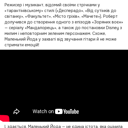
Режисер і музикант, відомий своїми стрічками у
«тарантінівському» стилі («Десперадо», «Від сутінків до
світанку», «Факультет», «Місто гріхів», «Мачете»), Роберт
долучився до створення одного з епізодів «Зоряних воєн»
— серіалу «Мандалорець», а також до постановки Disney з
милим і неповторним зеленим персонажем. Схоже,
Маленький Йода у захваті від звучання гітари й не може
стримати емоцій!
І, здається, Маленький Йода — не єдина істота, яка оцінила