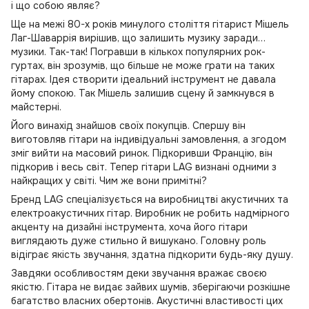
і що собою являє?
Ще на межі 80-х років минулого століття гітарист Мішель
Лаг-Шаваррія вирішив, що залишить музику заради…
музики. Так-так! Погравши в кількох популярних рок-
гуртах, він зрозумів, що більше не може грати на таких
гітарах. Ідея створити ідеальний інструмент не давала
йому спокою. Так Мішель залишив сцену й замкнувся в
майстерні.
Його винахід знайшов своїх покупців. Спершу він
виготовляв гітари на індивідуальні замовлення, а згодом
зміг вийти на масовий ринок. Підкоривши Францію, він
підкорив і весь світ. Тепер гітари LAG визнані одними з
найкращих у світі. Чим же вони примітні?
Бренд LAG спеціалізується на виробництві акустичних та
електроакустичних гітар. Виробник не робить надмірного
акценту на дизайні інструмента, хоча його гітари
виглядають дуже стильно й вишукано. Головну роль
відіграє якість звучання, здатна підкорити будь-яку душу.
Завдяки особливостям деки звучання вражає своєю
якістю. Гітара не видає зайвих шумів, зберігаючи розкішне
багатство власних обертонів. Акустичні властивості цих