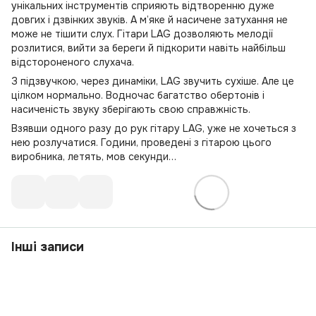
унікальних інструментів сприяють відтворенню дуже
довгих і дзвінких звуків. А м’яке й насичене затухання не
може не тішити слух. Гітари LAG дозволяють мелодії
розлитися, вийти за береги й підкорити навіть найбільш
відстороненого слухача.
З підзвучкою, через динаміки, LAG звучить сухіше. Але це
цілком нормально. Водночас багатство обертонів і
насиченість звуку зберігають свою справжність.
Взявши одного разу до рук гітару LAG, уже не хочеться з
нею розлучатися. Години, проведені з гітарою цього
виробника, летять, мов секунди…
Інші записи