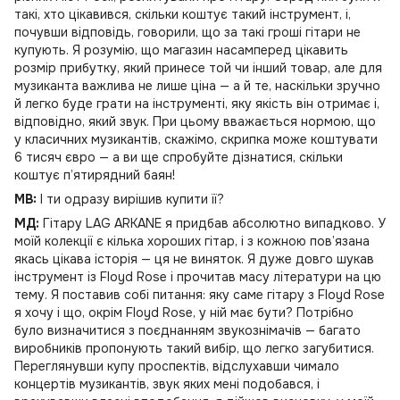
такі, хто цікавився, скільки коштує такий інструмент, і,
почувши відповідь, говорили, що за такі гроші гітари не
купують. Я розумію, що магазин насамперед цікавить
розмір прибутку, який принесе той чи інший товар, але для
музиканта важлива не лише ціна — а й те, наскільки зручно
й легко буде грати на інструменті, яку якість він отримає і,
відповідно, який звук. При цьому вважається нормою, що
у класичних музикантів, скажімо, скрипка може коштувати
6 тисяч євро — а ви ще спробуйте дізнатися, скільки
коштує п’ятирядний баян!
MB:
І ти одразу вирішив купити її?
МД:
Гітару LAG ARKANE я придбав абсолютно випадково. У
моїй колекції є кілька хороших гітар, і з кожною пов’язана
якась цікава історія — ця не виняток. Я дуже довго шукав
інструмент із Floyd Rose і прочитав масу літератури на цю
тему. Я поставив собі питання: яку саме гітару з Floyd Rose
я хочу і що, окрім Floyd Rose, у ній має бути? Потрібно
було визначитися з поєднанням звукознімачів — багато
виробників пропонують такий вибір, що легко загубитися.
Переглянувши купу проспектів, відслухавши чимало
концертів музикантів, звук яких мені подобався, і