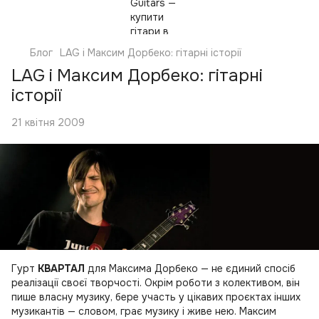
Блог
LAG і Максим Дорбеко: гітарні історії
LAG і Максим Дорбеко: гітарні
історії
21 квітня 2009
Гурт
КВАРТАЛ
для Максима Дорбеко — не єдиний спосіб
реалізації своєї творчості. Окрім роботи з колективом, він
пише власну музику, бере участь у цікавих проєктах інших
музикантів — словом, грає музику і живе нею. Максим