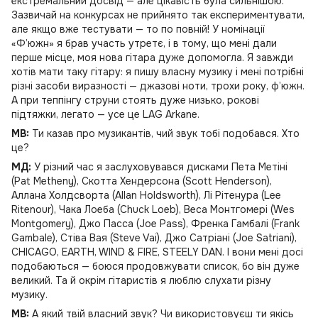
екстремальний досвід — але цікавість була сильнішою.
Зазвичай на конкурсах не прийнято так експериментувати,
але якщо вже тестувати — то по повній! У номінації
«Ф’южн» я брав участь утретє, і в тому, що мені дали
перше місце, моя нова гітара дуже допомогла. Я завжди
хотів мати таку гітару: я пишу власну музику і мені потрібні
різні засоби виразності — джазові ноти, трохи року, ф’южн.
А при теппінгу струни стоять дуже низько, рокові
підтяжки, легато — усе це LAG Arkane.
MB:
Ти казав про музикантів, чий звук тобі подобався. Хто
це?
МД:
У різний час я заслуховувався дисками Пета Метіні
(Pat Metheny), Скотта Хендерсона (Scott Henderson),
Аллана Холдсворта (Allan Holdsworth), Лі Рітенура (Lee
Ritenour), Чака Лоеба (Chuck Loeb), Веса Монтгомері (Wes
Montgomery), Джо Пасса (Joe Pass), Френка Гамбалі (Frank
Gambale), Стіва Вая (Steve Vai), Джо Сатріані (Joe Satriani),
CHICAGO, EARTH, WIND & FIRE, STEELY DAN. І вони мені досі
подобаються — боюся продовжувати список, бо він дуже
великий. Та й окрім гітаристів я люблю слухати різну
музику.
MB:
А який твій власний звук? Чи використовуєш ти якісь