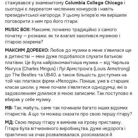
стажувався у знаменитому
Columbia College Chicago
і
сьогодні є лауреатом численних конкурсів і навіть
президентської нагороди. У цьому інтерв’ю ми вирішили
поговорити з ним про його гітари.
MUSIC BOX:
Максиме, почнемо традиційно з самого
початку — розкажи, як ти взагалі захопився музикою і
гітарою зокрема?
МАКСИМ ДОРБЕКО:
Любов до музики в мене з’явилася ще
в дитинстві — мені дуже подобалося слухати батькові
платівки. Це була найрізноманітніша музика — від Чарльза
Мінгуса (Charles Mingus) і Луї Армстронга (Louis Armstrong)
до The Beatles та UB40, а також більшість доступних на
той час платівок фірми «Мелодія». Пізніше, уже в старших
класах школи, у мене почали з’являтися однодумці, які із
задоволенням ділилися зі мною записами. Так поступово я
вбирав у себе музику.
MB:
Так, мабуть, саме так починали багато інших відомих
гітаристів. А що ти можеш сказати про свою першу гітару?
МД:
Свою першу гітару я виміняв на ігрову приставку.
Гітара була вітчизняного виробництва, дуже недорога і
практично на очах розвалювалася, розсихалася й