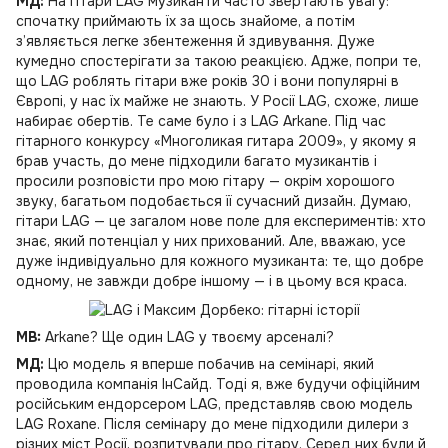
МД:
На гітари LAG музиканти часто звертають увагу:
спочатку приймають їх за щось знайоме, а потім
з’являється легке збентеження й здивування. Дуже
кумедно спостерігати за такою реакцією. Адже, попри те,
що LAG роблять гітари вже років 30 і вони популярні в
Європі, у нас їх майже не знають. У Росії LAG, схоже, лише
набирає обертів. Те саме було і з LAG Arkane. Під час
гітарного конкурсу «Многоликая гитара 2009», у якому я
брав участь, до мене підходили багато музикантів і
просили розповісти про мою гітару — окрім хорошого
звуку, багатьом подобається її сучасний дизайн. Думаю,
гітари LAG — це загалом нове поле для експериментів: хто
знає, який потенціал у них прихований. Але, вважаю, усе
дуже індивідуально для кожного музиканта: те, що добре
одному, не завжди добре іншому — і в цьому вся краса.
MB:
Arkane? Ще один LAG у твоєму арсеналі?
МД:
Цю модель я вперше побачив на семінарі, який
проводила компанія ІнСайд. Тоді я, вже будучи офіційним
російським ендорсером LAG, представляв свою модель
LAG Roxane. Після семінару до мене підходили дилери з
різних міст Росії, розпитували про гітару. Серед них були й