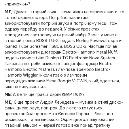
«примочки»?
МД:
Думаю, гітарний звук — тема якщо не окремої книги, то
точно окремої історії. Потрібно навчитися
використовувати потрібні звуки в потрібному місці, тож
одразу перейду до педалей. У різних проєктах
доводиться застосовувати різний набір. Зараз у мене є
гітарний тюнер BOSS TU-2, педаль Morley Powewah, кранч
Ibanez Tube Screamer TS808, BOSS OD-3. Частіше почав
використовувати дисторшн Electro-Harmonix Metal Muff,
педаль гучності Jim Dunlop і TC Electronic Nova System.
Також за потреби вмикаю в ланцюг флэнджер Electro-
Harmonix Electric Mistress і лампове тремоло Electro-
Harmonix Wiggler, інколи граю з ламповим
передпідсилювачем Mesa Boogie V-TWIN, який, здається,
вже не випускається.
MB:
А де ти ще граєш, окрім КВАРТАЛУ?
МД:
Є ще проєкт Андрія Лебедєва — музика в стилі диско-
фанк, диско-хаус, поп-рок. До лютого готується
презентаційна програма з Євгеном Гором — брит-поп
російською та англійською. Окрім цього, пишу власний
гітарний альбом — наразі готово вже понад третину