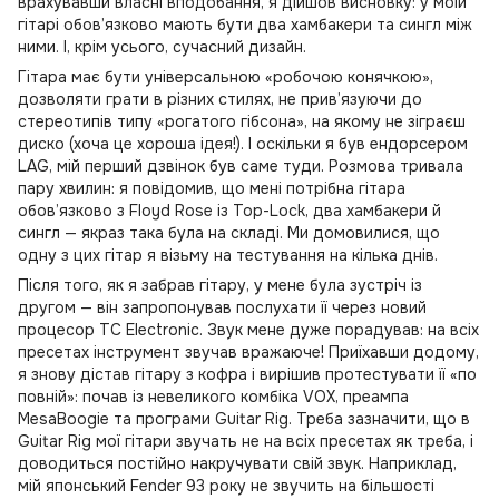
врахувавши власні вподобання, я дійшов висновку: у моїй
гітарі обов’язково мають бути два хамбакери та сингл між
ними. І, крім усього, сучасний дизайн.
Гітара має бути універсальною «робочою конячкою»,
дозволяти грати в різних стилях, не прив’язуючи до
стереотипів типу «рогатого гібсона», на якому не зіграєш
диско (хоча це хороша ідея!). І оскільки я був ендорсером
LAG, мій перший дзвінок був саме туди. Розмова тривала
пару хвилин: я повідомив, що мені потрібна гітара
обов’язково з Floyd Rose із Top-Lock, два хамбакери й
сингл — якраз така була на складі. Ми домовилися, що
одну з цих гітар я візьму на тестування на кілька днів.
Після того, як я забрав гітару, у мене була зустріч із
другом — він запропонував послухати її через новий
процесор TC Electronic. Звук мене дуже порадував: на всіх
пресетах інструмент звучав вражаюче! Приїхавши додому,
я знову дістав гітару з кофра і вирішив протестувати її «по
повній»: почав із невеликого комбіка VOX, преампа
MesaBoogie та програми Guitar Rig. Треба зазначити, що в
Guitar Rig мої гітари звучать не на всіх пресетах як треба, і
доводиться постійно накручувати свій звук. Наприклад,
мій японський Fender 93 року не звучить на більшості