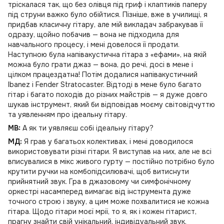
тріскалася так, що без олівця під гриф і клаптиків паперу
під струни важко було обійтися. Пізніше, вже в училищі, я
придбав класичну гітару, але мій викладач забракував її
одразу, щойно побачив — вона не підходила для
навчального процесу, і мені довелося її продати.
Наступною була напівакустична гітара з «ефами», на якій
можна було грати джаз — вона, до речі, досі в мене і
цілком працездатна! Потім додалися напівакустичний
Ibanez і Fender Stratocaster. Відтоді в мене було багато
гітар і багато походів до різних майстрів — я дуже довго
шукав інструмент, який би відповідав моєму світовідчуттю
та уявленням про ідеальну гітару.
MB:
А як ти уявляєш собі ідеальну гітару?
МД:
Я грав у багатьох колективах, і мені доводилося
використовувати різні гітари. Я виступав на них, але не всі
вписувалися в мікс живого гурту — постійно потрібно було
крутити ручки на комбопідсилювачі, щоб витиснути
прийнятний звук. Гра в джазовому чи симфонічному
оркестрі насамперед вимагає від інструмента дуже
точного строю і звуку, а цим може похвалитися не кожна
гітара. Щодо гітари моєї мрії, то я, як і кожен гітарист,
прагну знайти свій унікальний, індивідуальний звук.