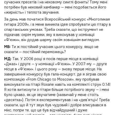
сучасних пресетів і на нековому синглі фонить! Тому мені
потрібен був нековий хамбакер — мені подобається його
«жирність» і теплота звучання.
За день мав початися Всеросійський конкурс «Многоликая
гитара 2009», і в мене виникла ідея спробувати цю гітару в
спартанських умовах. Треба сказати, що інструмент не
підкачав: окрім музики, яку я виконував у номінації
«Ф’южн», він додав шарму своїм зовнішнім виглядом.
MB:
Ти ж постійний учасник цього конкурсу, якщо не
сказати — постійний переможець?
МД:
Так. У 2006 році я посів перше місце в номінації
«Джаз» і друге — у номінації «Ф’южн». У 2007-му — друге
місце в «Ф’южн». І цього року — знову перше місце. На
завершення конкурсу був гала-концерт, де я зіграв свою
композицію «From Chicago to Moscow», яку пробував
виконувати на гітарі Roxane навіть на комплекті струн 0.14!
Я хотів витиснути з гітари більше потрібного звуку — і мені
було цікаво, як це звучатиме (зазвичай у мене стоїть
«десятка»). Потім я експериментував і на «дев’ятці»! Треба
сказати, що й тут звук був чудовий і добре вписувався в
мікс, попри те, що це був відчайдушний і дуже