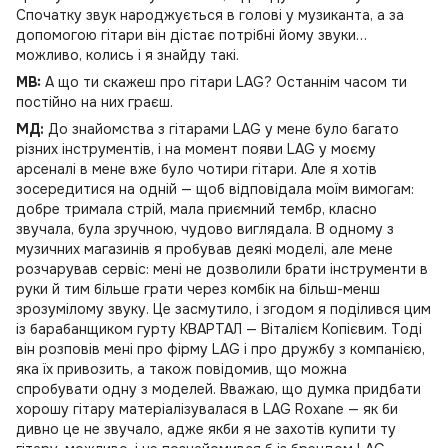
Спочатку звук народжується в голові у музиканта, а за
допомогою гітари він дістає потрібні йому звуки…
можливо, колись і я знайду такі.
MB:
А що ти скажеш про гітари LAG? Останнім часом ти
постійно на них граєш.
МД:
До знайомства з гітарами LAG у мене було багато
різних інструментів, і на момент появи LAG у моєму
арсеналі в мене вже було чотири гітари. Але я хотів
зосередитися на одній — щоб відповідала моїм вимогам:
добре тримала стрій, мала приємний тембр, класно
звучала, була зручною, чудово виглядала. В одному з
музичних магазинів я пробував деякі моделі, але мене
розчарував сервіс: мені не дозволили брати інструменти в
руки й тим більше грати через комбік на більш-менш
зрозумілому звуку. Це засмутило, і згодом я поділився цим
із барабанщиком гурту КВАРТАЛ — Віталієм Копієвим. Тоді
він розповів мені про фірму LAG і про дружбу з компанією,
яка їх привозить, а також повідомив, що можна
спробувати одну з моделей. Вважаю, що думка придбати
хорошу гітару матеріалізувалася в LAG Roxane — як би
дивно це не звучало, адже якби я не захотів купити ту