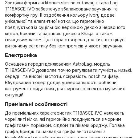
Завдяки формі auditorium slimline cutaway гітара Lag
T118ASCE-IVO забезпечує збалансоване звучання та
комфортну гру. Її оздоблення кольору Ivory додає
унікальної та елегантної нотки, що гармонійно
поєднується із суцільною верхньою декою з червоного
кедра, боками та задньою декою з Khaya, а також
глянцевим лаком. Ця гітара створена для тих, хто цінує
витончену естетику без компромісів у якості звучання.
Електроніка
Оснащена передпідсилювачем AstroLag, модель
T118ASCE-IVO дозволяє точно регулювати гучність, низькі,
середні та високі частоти, яскравість, notch та фазу.
Вбудований тюнер додає універсальності, роблячи
інструмент придатним для широкого спектра музичних
ситуацій.
Преміальні особливості
До преміальних характеристик T118ASCE-IVO належать
чорні литі кілки, які гармонійно поєднуються з чорним
графітовим поріжком, сідлом та пінами бриджу. Голівка
грифа, бридж та накладка грифа виготовлені з
BrankoWood і відображають культову форму головки серії