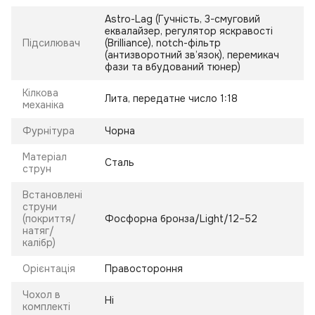
Astro-Lag (Гучність, 3-смуговий
еквалайзер, регулятор яскравості
Підсилювач
(Brilliance), notch-фільтр
(антизворотний зв’язок), перемикач
фази та вбудований тюнер)
Кілкова
Лита, передатне число 1:18
механіка
Фурнітура
Чорна
Матеріал
Сталь
струн
Встановлені
струни
(покриття/
Фосфорна бронза/Light/12–52
натяг/
калібр)
Орієнтація
Правостороння
Чохол в
Ні
комплекті