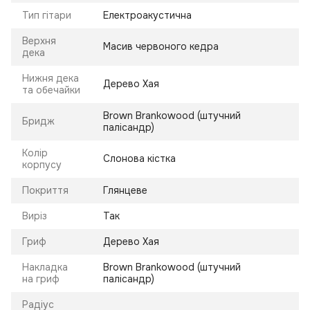
Тип гітари
Електроакустична
Верхня
Масив червоного кедра
дека
Нижня дека
Дерево Хая
та обечайки
Brown Brankowood (штучний
Бридж
палісандр)
Колір
Слонова кістка
корпусу
Покриття
Глянцеве
Виріз
Так
Гриф
Дерево Хая
Накладка
Brown Brankowood (штучний
на гриф
палісандр)
Радіус