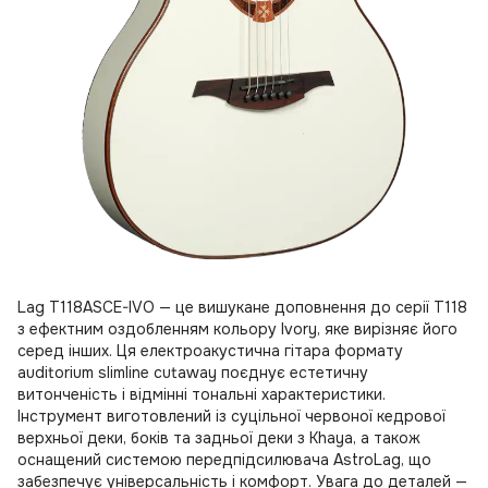
Lag T118ASCE-IVO — це вишукане доповнення до серії T118
з ефектним оздобленням кольору Ivory, яке вирізняє його
серед інших. Ця електроакустична гітара формату
auditorium slimline cutaway поєднує естетичну
витонченість і відмінні тональні характеристики.
Інструмент виготовлений із суцільної червоної кедрової
верхньої деки, боків та задньої деки з Khaya, а також
оснащений системою передпідсилювача AstroLag, що
забезпечує універсальність і комфорт. Увага до деталей —