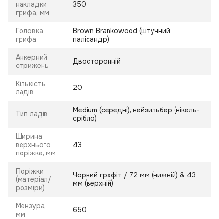
накладки
350
грифа, мм
Головка
Brown Brankowood (штучний
грифа
палісандр)
Анкерний
Двосторонній
стрижень
Кількість
20
ладів
Medium (середні), нейзильбер (нікель-
Тип ладів
срібло)
Ширина
верхнього
43
поріжка, мм
Поріжки
Чорний графіт / 72 мм (нижній) & 43
(матеріал/
мм (верхній)
розміри)
Мензура,
650
мм